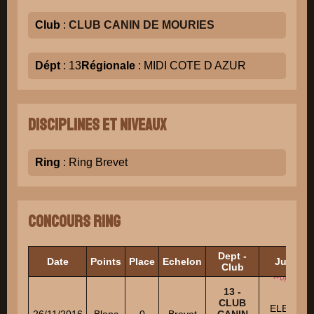
Club
:
CLUB CANIN DE MOURIES
Dépt
: 13
Régionale
: MIDI COTE D AZUR
Disciplines et niveaux
Ring
: Ring Brevet
Concours Ring
Dept -
Date
Points
Place
Echelon
Juges
Club
13 -
CLUB
ELETTO
26/11/2016
Blanc
0
Brevet
CANIN