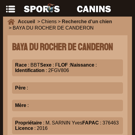
Accueil
> Chiens >
Recherche d'un chien
> BAYA DU ROCHER DE CANDERON
BAYA DU ROCHER DE CANDERON
Race
: BBT
Sexe
: F
LOF
:
Naissance
:
Identification
: 2FGV806
Père
:
Mère
:
Propriétaire
: M. SARNIN Yves
FAPAC
: 376463
Licence
: 2016