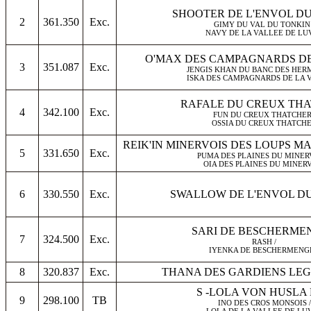
SHOOTER DE L'ENVOL DU
2
361.350
Exc.
GIMY DU VAL DU TONKIN 
NAVY DE LA VALLEE DE LU
O'MAX DES CAMPAGNARDS DE
3
351.087
Exc.
JENGIS KHAN DU BANC DES HERM
ISKA DES CAMPAGNARDS DE LA 
RAFALE DU CREUX TH
4
342.100
Exc.
FUN DU CREUX THATCHER
OSSIA DU CREUX THATCH
REIK'IN MINERVOIS DES LOUPS M
5
331.650
Exc.
PUMA DES PLAINES DU MINERV
OIA DES PLAINES DU MINER
6
330.550
Exc.
SWALLOW DE L'ENVOL D
SARI DE BESCHERME
7
324.500
Exc.
RASH /
IYENKA DE BESCHERMENG
8
320.837
Exc.
THANA DES GARDIENS LE
S -LOLA VON HUSLA
9
298.100
TB
INO DES CROS MONSOIS /
LOLA DE LA VALLEE DE LU