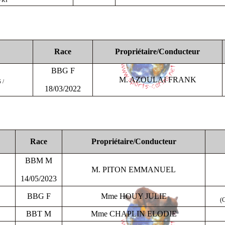
Race
Propriétaire/Conducteur
BBG F
M. AZOULAI FRANK
 /
18/03/2022
Race
Propriétaire/Conducteur
BBM M
M. PITON EMMANUEL
14/05/2023
BBG F
Mme HOUY JULIE
(
BBT M
Mme CHAPLIN ELODIE