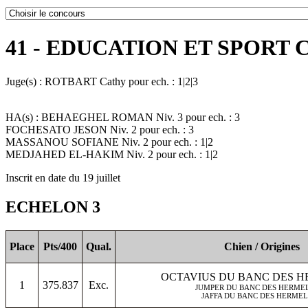
41 - EDUCATION ET SPORT 
Juge(s) : ROTBART Cathy pour ech. : 1|2|3
HA(s) : BEHAEGHEL ROMAN Niv. 3 pour ech. : 3
FOCHESATO JESON Niv. 2 pour ech. : 3
MASSANOU SOFIANE Niv. 2 pour ech. : 1|2
MEDJAHED EL-HAKIM Niv. 2 pour ech. : 1|2
Inscrit en date du 19 juillet
ECHELON 3
Place
Pts/400
Qual.
Chien / Origines
OCTAVIUS DU BANC DES 
1
375.837
Exc.
JUMPER DU BANC DES HERMEL
JAFFA DU BANC DES HERME