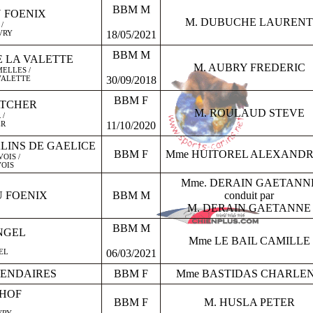
BBM M
 FOENIX
M. DUBUCHE LAURENT
/
VRY
18/05/2021
BBM M
 LA VALETTE
M. AUBRY FREDERIC
ELLES /
VALETTE
30/09/2018
BBM F
ATCHER
M. ROULAUD STEVE
 /
ER
11/10/2020
ALINS DE GAELICE
BBM F
Mme HUITOREL ALEXANDR
OIS /
VOIS
Mme. DERAIN GAETANN
U FOENIX
BBM M
conduit par
M. DERAIN GAETANNE
BBM M
NGEL
Mme LE BAIL CAMILLE
EL
06/03/2021
GENDAIRES
BBM F
Mme BASTIDAS CHARLE
 HOF
BBM F
M. HUSLA PETER
VRY